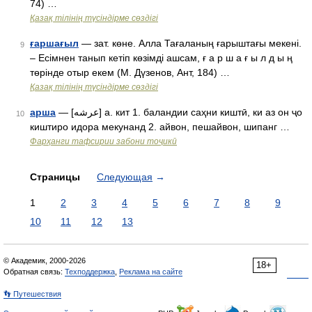
74) …
Қазақ тілінің түсіндірме сөздігі
ғаршағыл
— зат. көне. Алла Тағаланың ғарыштағы мекені.
9
– Есімнен танып кетіп көзімді ашсам, ғ а р ш а ғ ы л д ы ң
төрінде отыр екем (М. Дүзенов, Ант, 184) …
Қазақ тілінің түсіндірме сөздігі
арша
— [عرشه] а. кит 1. баландии саҳни киштӣ, ки аз он ҷо
10
киштиро идора мекунанд 2. айвон, пешайвон, шипанг …
Фарҳанги тафсирии забони тоҷикӣ
Страницы
Следующая
→
1
2
3
4
5
6
7
8
9
10
11
12
13
© Академик, 2000-2026
18+
Обратная связь:
Техподдержка
,
Реклама на сайте
👣 Путешествия