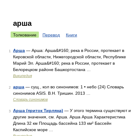
арша
Толкование
Перевод
Книги
Арша
— Арша: Арша&#160; река в России, протекает в
1
Кировской области, Нижегородской области, Республике
Марий Эл. Арша&#160; река в России, протекает в
Белорецком районе Башкортостана …
Википедия
арша
— сущ., кол во синонимов: 1 • небо (24) Словарь
2
синонимов ASIS. В.Н. Тришин. 2013 …
Словарь синонимов
Арша (приток Тирляна)
— У этого термина существуют и
3
другие значения, см. Арша. Арша Арша Характеристика
Длина 32 км Площадь бассейна 133 км² Бассейн
Каспийское море …