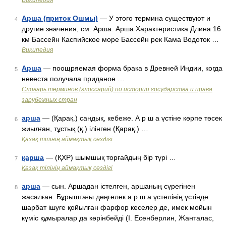
Википедия
Арша (приток Ошмы)
— У этого термина существуют и
4
другие значения, см. Арша. Арша Характеристика Длина 16
км Бассейн Каспийское море Бассейн рек Кама Водоток …
Википедия
Арша
— поощряемая форма брака в Древней Индии, когда
5
невеста получала приданое …
Словарь терминов (глоссарий) по истории государства и права
зарубежных стран
арша
— (Қарақ.) сандық, кебеже. А р ш а үстіне көрпе төсек
6
жиылған, тұстық (қ.) ілінген (Қарақ.) …
Қазақ тілінің аймақтық сөздігі
қарша
— (ҚХР) шымшық торғайдың бір түрі …
7
Қазақ тілінің аймақтық сөздігі
арша
— сын. Аршадан істелген, аршаның сүрегінен
8
жасалған. Бұрыштағы дөңгелек а р ш а үстелінің үстінде
шарбат ішуге қойылған фарфор кеселер де, имек мойын
күміс құмыралар да көрінбейді (І. Есенберлин, Жанталас,